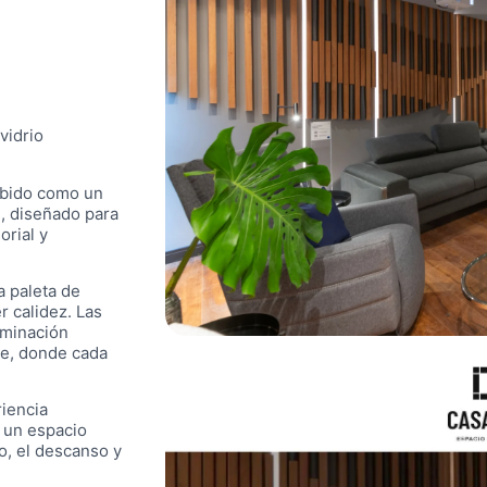
vidrio
ebido como un
l, diseñado para
orial y
a paleta de
r calidez. Las
uminación
te, donde cada
riencia
s un espacio
o, el descanso y